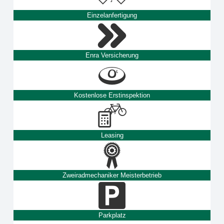
Einzelanfertigung
Enra Versicherung
Kostenlose Erstinspektion
Leasing
Zweiradmechaniker Meisterbetrieb
Parkplatz