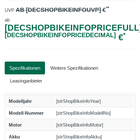
**
AB [DECSHOPBIKEINFOUVP]
€
UVP
ab
[DECSHOPBIKEINFOPRICEFULL]
[DECSHOPBIKEINFOPRICEDECIMAL]
*
€
Spezifikationen
Weitere Spezifikationen
Leasinganbieter
Modelljahr
[strShopBikeInfoYear]
Modell-Nummer
[strShopBikeInfoModellNo]
Motor
[strShopBikeInfoMotor]
Akku
[strShopBikeInfoAkku]