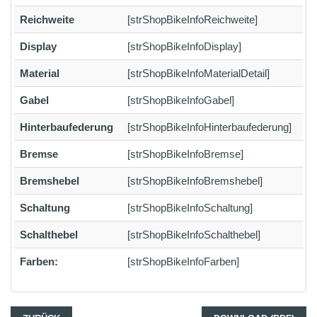
Reichweite
[strShopBikeInfoReichweite]
Display
[strShopBikeInfoDisplay]
Material
[strShopBikeInfoMaterialDetail]
Gabel
[strShopBikeInfoGabel]
Hinterbaufederung
[strShopBikeInfoHinterbaufederung]
Bremse
[strShopBikeInfoBremse]
Bremshebel
[strShopBikeInfoBremshebel]
Schaltung
[strShopBikeInfoSchaltung]
Schalthebel
[strShopBikeInfoSchalthebel]
Farben:
[strShopBikeInfoFarben]