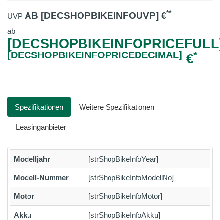
**
AB [DECSHOPBIKEINFOUVP]
€
UVP
ab
[DECSHOPBIKEINFOPRICEFULL]
[DECSHOPBIKEINFOPRICEDECIMAL]
*
€
Spezifikationen
Weitere Spezifikationen
Leasinganbieter
Modelljahr
[strShopBikeInfoYear]
Modell-Nummer
[strShopBikeInfoModellNo]
Motor
[strShopBikeInfoMotor]
Akku
[strShopBikeInfoAkku]