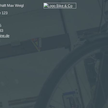
häft Max Weigl
e 123
5
33
ine.de