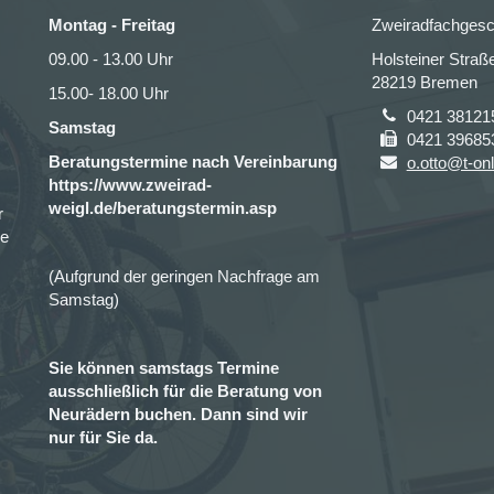
Montag - Freitag
Zweiradfachgesc
09.00 - 13.00 Uhr
Holsteiner Straß
28219 Bremen
15.00- 18.00 Uhr
0421 38121
Samstag
0421 39685
Beratungstermine nach Vereinbarung
o.otto@t-onl
https://www.zweirad-
weigl.de/beratungstermin.asp
r
ce
(Aufgrund der geringen Nachfrage am
Samstag)
Sie können samstags Termine
ausschließlich für die Beratung von
Neurädern buchen. Dann sind wir
nur für Sie da.